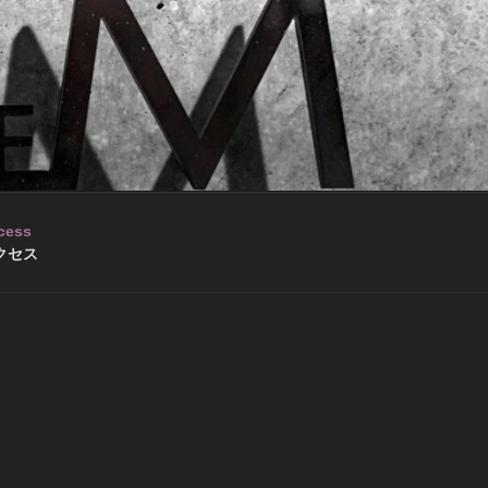
cess
クセス