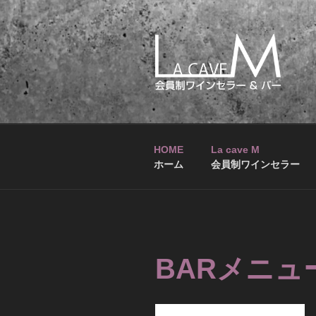
コ
ン
テ
ン
ツ
へ
LA CAVE M
会員制ワインセラー&バー
ス
キ
ッ
HOME
La cave M
プ
ホーム
会員制ワインセラー
BARメニュー