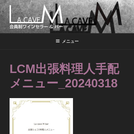
コ
ン
テ
ン
LA CAVE M
会員制ワインセラー&バー
ツ
へ
メニュー
ス
キ
ッ
LCM出張料理人手配
プ
メニュー_20240318