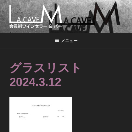
コ
ン
テ
ン
LA CAVE M
会員制ワインセラー&バー
ツ
へ
メニュー
ス
キ
ッ
グラスリスト
プ
2024.3.12