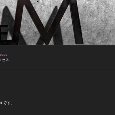
cess
クセス
om です。