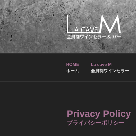
コ
ン
テ
ン
ツ
へ
LA CAVE M
会員制ワインセラー&バー
ス
キ
ッ
HOME
La cave M
プ
ホーム
会員制ワインセラー
Privacy Policy
プライバシーポリシー