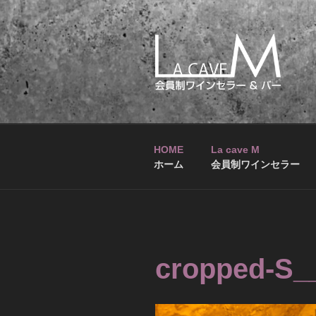
コ
ン
テ
ン
ツ
へ
LA CAVE M
会員制ワインセラー&バー
ス
キ
ッ
HOME
La cave M
プ
ホーム
会員制ワインセラー
cropped-S_