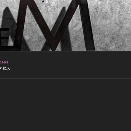
cess
クセス