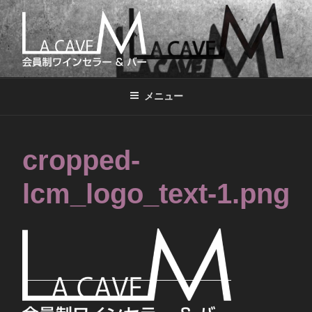
コ
ン
テ
ン
LA CAVE M
会員制ワインセラー&バー
ツ
へ
メニュー
ス
キ
ッ
cropped-
プ
lcm_logo_text-1.png