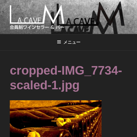
コ
ン
テ
ン
LA CAVE M
会員制ワインセラー&バー
ツ
へ
メニュー
ス
キ
ッ
cropped-IMG_7734-
プ
scaled-1.jpg