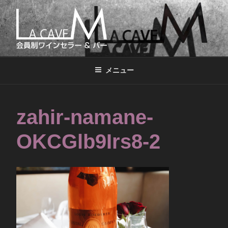
コ
ン
テ
ン
LA CAVE M
会員制ワインセラー&バー
ツ
へ
メニュー
ス
キ
ッ
zahir-namane-
プ
OKCGlb9Irs8-2